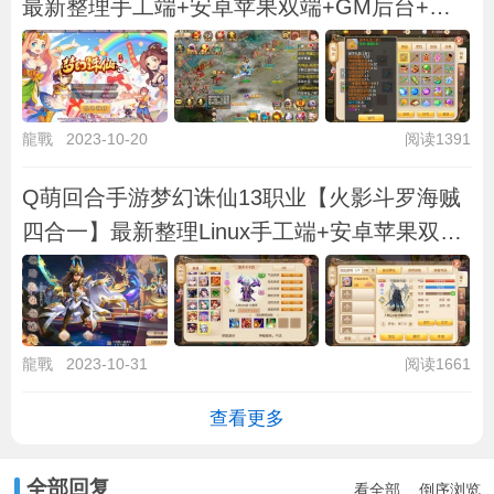
最新整理手工端+安卓苹果双端+GM后台+详
细
龍戰
2023-10-20
阅读1391
Q萌回合手游梦幻诛仙13职业【火影斗罗海贼
四合一】最新整理Linux手工端+安卓苹果双端
+
龍戰
2023-10-31
阅读1661
查看更多
全部回复
看全部
倒序浏览