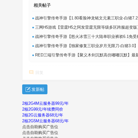
相关帖子
•
战神引擎传奇手游【1.80看脸神龙铭文元素三职业-白猪7.2免授权】最新整理Win
•
三网H5游戏【雷霆H5之阿发雷霆无限等级多区跨服超变版】最新整理单机一键即玩
•
战神引擎传奇手游【怒火冰雪三十大陆单职业裤衩6.1免受权】最新整理Win系特
•
战神引擎传奇手游【独家修复三职业岁月无限刀-白猪3.0】最新整理Win系特色服
•
RED三端引擎传奇手游【聚义木剑沉默高仿嘟嘟沉默】最新整理Win系服务端+安
回复
发新帖
2核2G4M云服务器99元/年
2核2G99元/年续费同价
2核2G云服务器68元/年
2核2G5M云服务器68元/年
点击自助购买广告位
点击自助购买广告位