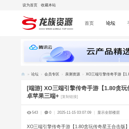
设为首页
收藏本站
首页
论坛
»
论坛
›
会员专区
›
亲测资源
›
XO三端引擎传奇手游【1.
龙
[端游]
XO三端引擎传奇手游【1.80贪
族
卓苹果三端+
[复制链接]
资
源
543
|
0
|
2025-11-15 03:07:09
|
显示全部楼层
网
XO三端引擎传奇手游【1.80贪玩传奇星王合击版