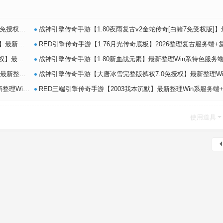
•
系特色端+
战神引擎传奇手游【1.80夜雨复古v2金蛇传奇[白猪7免受权版]】最新整理Win系特色端
•
镜像端+L
RED引擎传奇手游【1.76月光传奇底板】2026整理复古服务端+复刻端游+情怀复
•
色服务端+
战神引擎传奇手游【1.80新血战元素】最新整理Win系特色服务端+安卓+GM授权物品
•
务端+安卓
战神引擎传奇手游【大唐冰雪完整版裤衩7.0免授权】最新整理Win系特色服务端+GM授权
•
卓苹果PC三
RED三端引擎传奇手游【2003我本沉默】最新整理Win系服务端+安卓苹果PC三端+详细搭建
使用道具