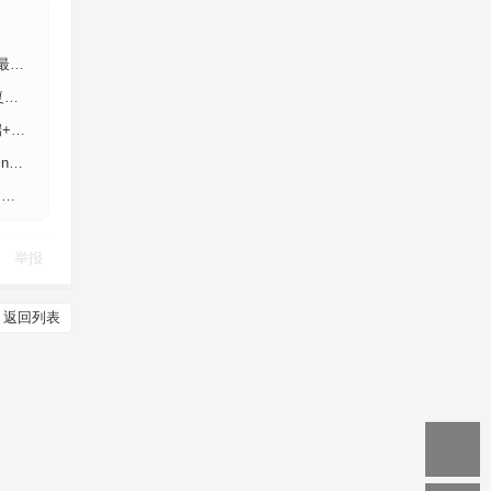
+安
古
后台
后
教
举报
返回列表