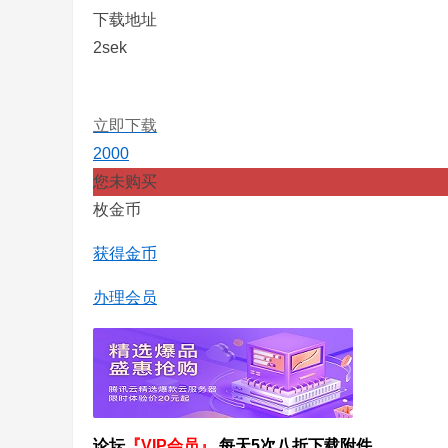
下载地址
2sek
立即下载
2000
您未购买
枚金币
获得金币
办理会员
论坛
『VIP会员』
每天5次八折下载附件