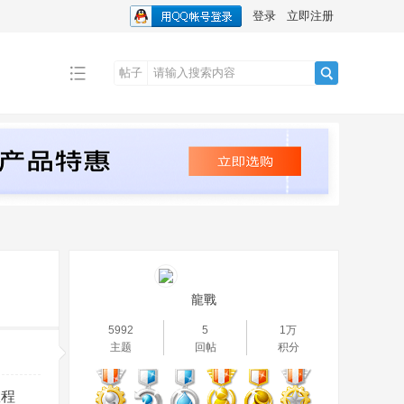
登录
立即注册
帖子
搜
索
龍戰
5992
5
1万
主题
回帖
积分
教程