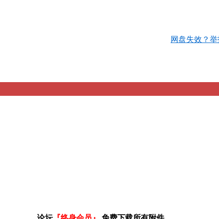
网盘失效？举
论坛
『终身会员』
免费下载所有附件