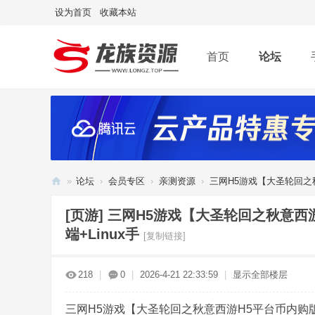
设为首页
收藏本站
首页
论坛
»
论坛
›
会员专区
›
亲测资源
›
三网H5游戏【大圣轮回之秋
龙
[页游]
三网H5游戏【大圣轮回之秋意西
族
端+Linux手
[复制链接]
资
源
218
|
0
|
2026-4-21 22:33:59
|
显示全部楼层
网
三网H5游戏【大圣轮回之秋意西游H5平台币内购版