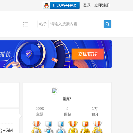
登录
立即注册
帖子
搜
索
龍戰
5993
5
1万
主题
回帖
积分
+GM