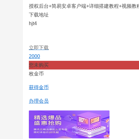
授权后台+简易安卓客户端+详细搭建教程+视频教
下载地址
hjt4
立即下载
2000
您未购买
枚金币
获得金币
办理会员