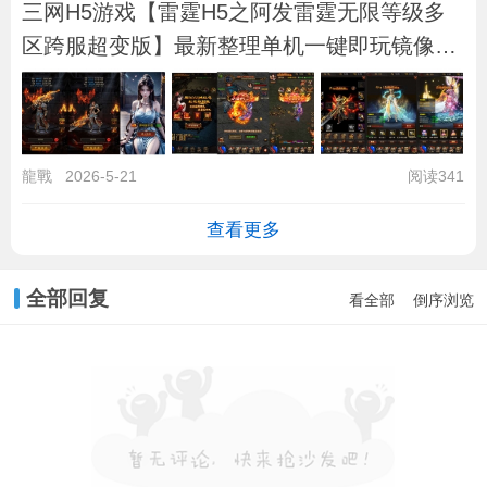
三网H5游戏【雷霆H5之阿发雷霆无限等级多
区跨服超变版】最新整理单机一键即玩镜像端
+L
龍戰
2026-5-21
阅读341
查看更多
全部回复
看全部
倒序浏览