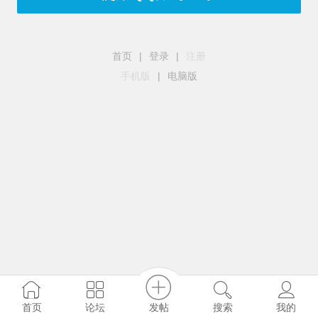
首页
|
登录
|
注册
手机版
|
电脑版
发帖
首页
论坛
搜索
我的